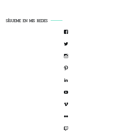
SÍGUEME EN MIS REDES
Facebook
Twitter
Instagram
Pinterest
LinkedIn
YouTube
Vimeo
Flickr
Twitch