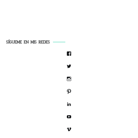
SÍGUEME EN MIS REDES
Facebook
Twitter
Instagram
Pinterest
LinkedIn
YouTube
Vimeo