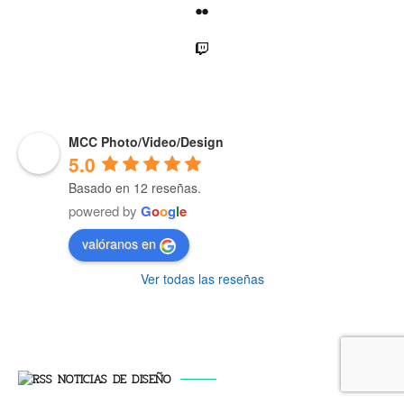
Flickr
Twitch
MCC Photo/Video/Design
5.0
Basado en 12 reseñas.
powered by
G
o
o
g
l
e
valóranos en
Ver todas las reseñas
NOTICIAS DE DISEÑO