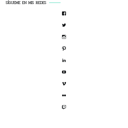
SÍGUEME EN MIS REDES
Facebook
Twitter
Instagram
Pinterest
LinkedIn
YouTube
Vimeo
Flickr
Twitch