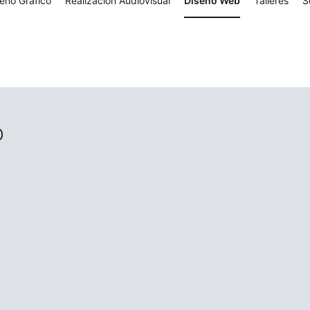
eño Gráfico
Realización Audiovisual
Diseño Web
Talleres
S
b