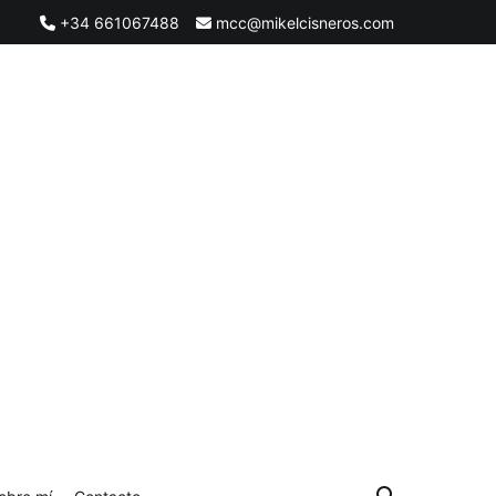
+34 661067488
mcc@mikelcisneros.com