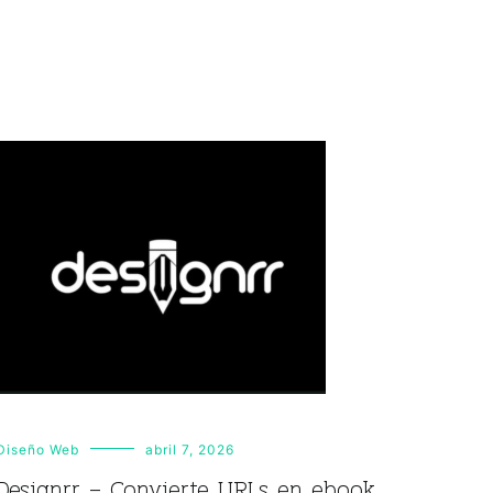
Diseño Web
abril 7, 2026
Designrr – Convierte URLs en ebook