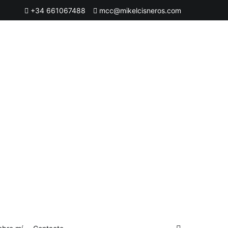
+34 661067488
mcc@mikelcisneros.com