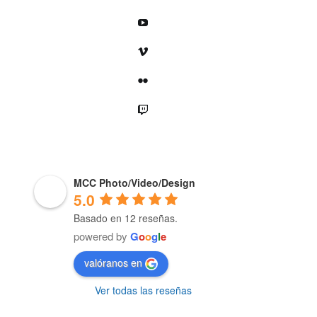
YouTube
Vimeo
Flickr
Twitch
MCC Photo/Video/Design
5.0
Basado en 12 reseñas.
powered by
G
o
o
g
l
e
valóranos en
Ver todas las reseñas