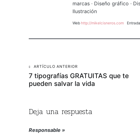
marcas · Diseño gráfico · Di
Ilustración
Web
http://mikelcisneros.com
Entrad
Navegación
ARTÍCULO ANTERIOR
7 tipografías GRATUITAS que te
de
pueden salvar la vida
entradas
Deja una respuesta
Responsable »