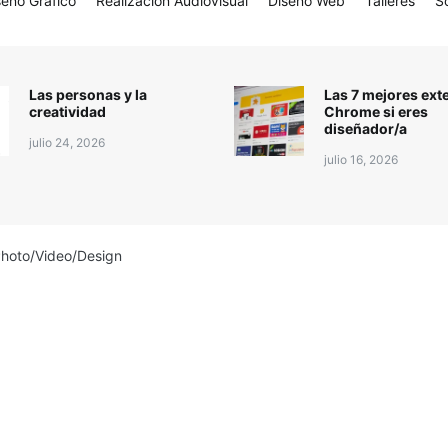
seño Gráfico
Realización Audiovisual
Diseño Web
Talleres
S
Las personas y la
Las 7 mejores ext
creatividad
Chrome si eres
diseñador/a
julio 24, 2026
julio 16, 2026
Photo/Video/Design