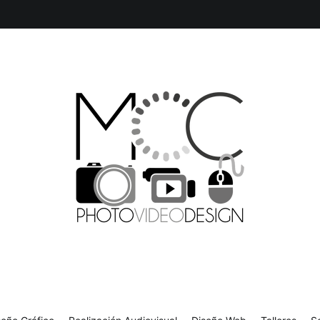
isual
Diseño Web
Talleres
Sobre mí
Contacto
Producción Multimedia y Diseño Gráfico