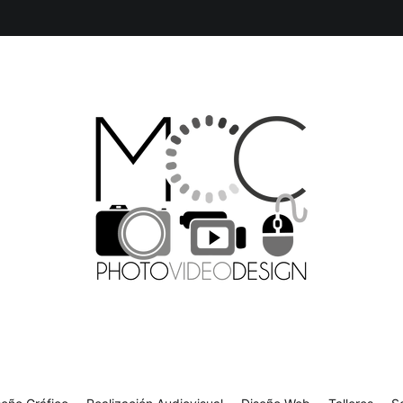
isual
Diseño Web
Talleres
Sobre mí
Contacto
Producción Multimedia y Diseño Gráfico