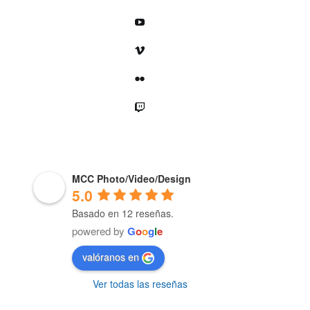
YouTube
Vimeo
Flickr
Twitch
MCC Photo/Video/Design
5.0
Basado en 12 reseñas.
powered by
G
o
o
g
l
e
valóranos en
Ver todas las reseñas