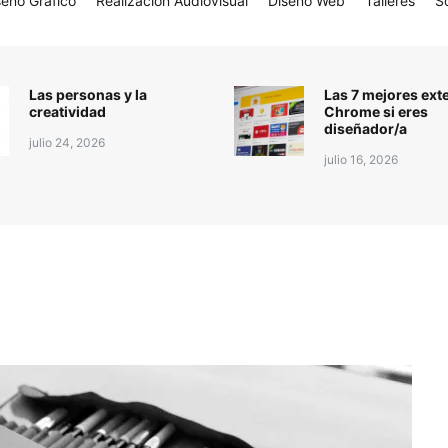
seño Gráfico
Realización Audiovisual
Diseño Web
Talleres
S
Las personas y la
Las 7 mejores ext
creatividad
Chrome si eres
diseñador/a
julio 24, 2026
julio 16, 2026