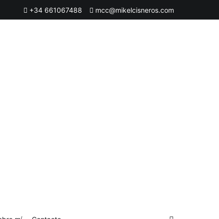
+34 661067488
mcc@mikelcisneros.com