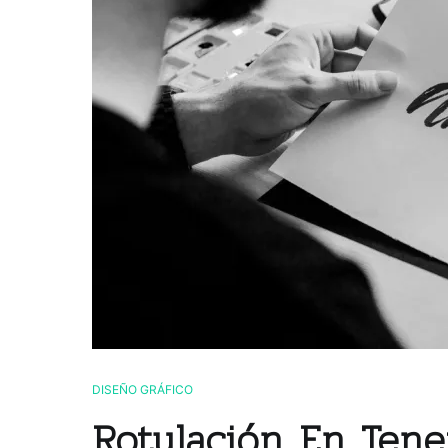
DISEÑO GRÁFICO
Rotulación En Tener