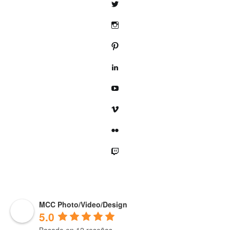
Twitter
Instagram
Pinterest
LinkedIn
YouTube
Vimeo
Flickr
Twitch
MCC Photo/Video/Design
5.0
Basado en 12 reseñas.