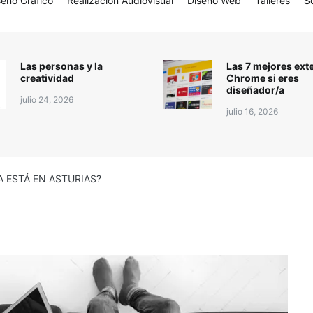
seño Gráfico
Realización Audiovisual
Diseño Web
Talleres
S
Las personas y la
Las 7 mejores ext
creatividad
Chrome si eres
diseñador/a
julio 24, 2026
julio 16, 2026
A ESTÁ EN ASTURIAS?