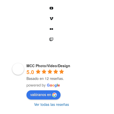
YouTube
Vimeo
Flickr
Twitch
MCC Photo/Video/Design
5.0
Basado en 12 reseñas.
powered by
G
o
o
g
l
e
valóranos en
Ver todas las reseñas