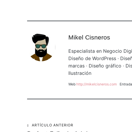
Mikel Cisneros
Especialista en Negocio Digi
Diseño de WordPress · Diseñ
marcas · Diseño gráfico · Di
Ilustración
Web
http://mikelcisneros.com
Entrad
Navegación
ARTÍCULO ANTERIOR