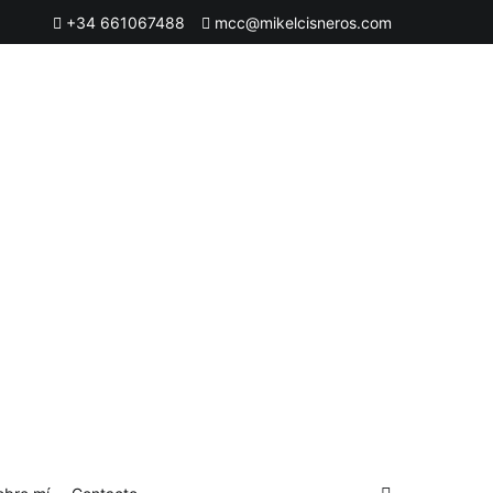
+34 661067488
mcc@mikelcisneros.com