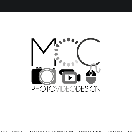
isual
Diseño Web
Talleres
Sobre mí
Contacto
Producción Multimedia y Diseño Gráfico