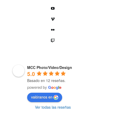
YouTube
Vimeo
Flickr
Twitch
MCC Photo/Video/Design
5.0
Basado en 12 reseñas.
powered by
G
o
o
g
l
e
valóranos en
Ver todas las reseñas