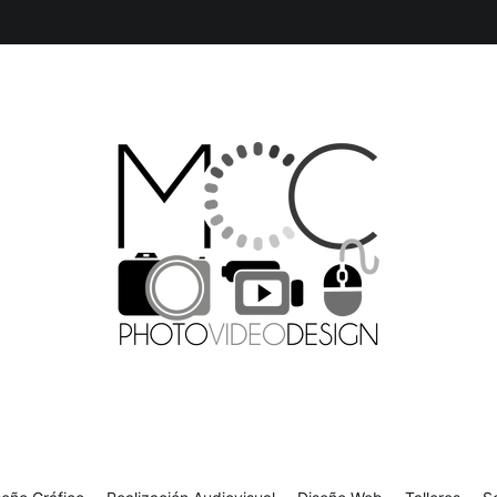
isual
Diseño Web
Talleres
Sobre mí
Contacto
Producción Multimedia y Diseño Gráfico