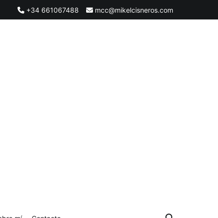
+34 661067488
mcc@mikelcisneros.com