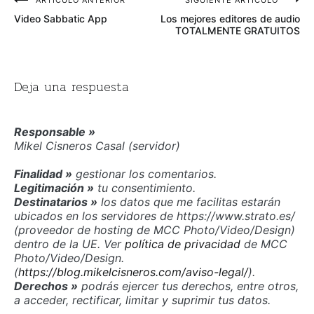
Navegación
ARTÍCULO ANTERIOR
SIGUIENTE ARTÍCULO
Video Sabbatic App
Los mejores editores de audio
de
TOTALMENTE GRATUITOS
entradas
Deja una respuesta
Responsable »
Mikel Cisneros Casal (servidor)
Finalidad »
gestionar los comentarios.
Legitimación »
tu consentimiento.
Destinatarios »
los datos que me facilitas estarán
ubicados en los servidores de https://www.strato.es/
(proveedor de hosting de MCC Photo/Video/Design)
dentro de la UE. Ver
política de privacidad
de MCC
Photo/Video/Design.
(
https://blog.mikelcisneros.com/aviso-legal/
).
Derechos »
podrás ejercer tus derechos, entre otros,
a acceder, rectificar, limitar y suprimir tus datos.