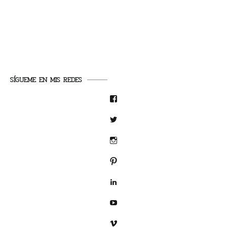
SÍGUEME EN MIS REDES
Facebook
Twitter
Instagram
Pinterest
LinkedIn
YouTube
Vimeo