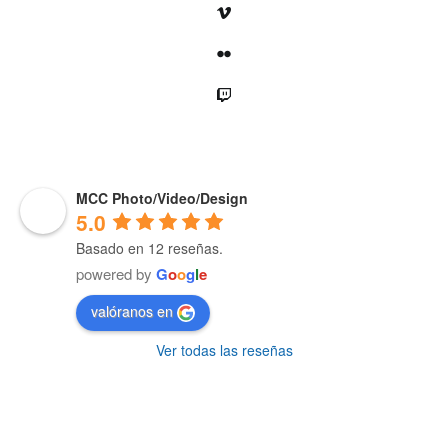
Vimeo
Flickr
Twitch
MCC Photo/Video/Design
5.0
Basado en 12 reseñas.
powered by
G
o
o
g
l
e
valóranos en
Ver todas las reseñas