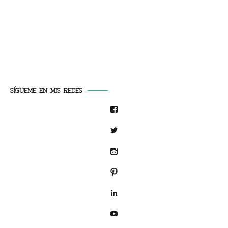
SÍGUEME EN MIS REDES
Facebook
Twitter
Instagram
Pinterest
LinkedIn
YouTube