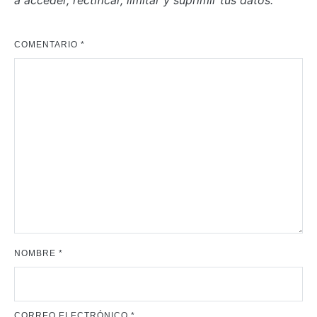
a acceder, rectificar, limitar y suprimir tus datos.
COMENTARIO
*
NOMBRE
*
CORREO ELECTRÓNICO
*