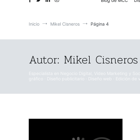
Blog de MCC
Di
Inicio
Mikel Cisneros
Página 4
Autor:
Mikel Cisneros
Especialista en Negocio Digital, Video Marketing y So
gráfico · Diseño publicitario · Diseño web · Edición de v