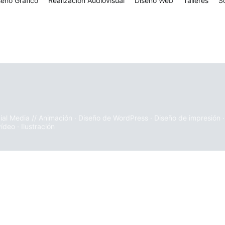
seño Gráfico
Realización Audiovisual
Diseño Web
Talleres
S
cial Media // Animación · Diseño de WordPress · Diseño de impresión 
ídeo · Ilustración