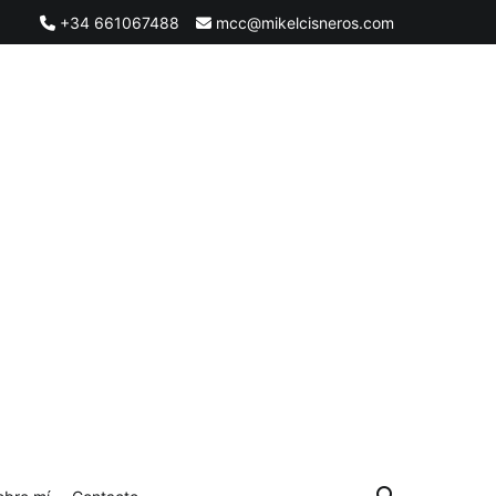
+34 661067488
mcc@mikelcisneros.com