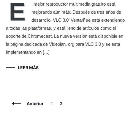
E
l mejor reproductor multimedia gratuito está
mejorando aún más. Después de tres años de
desarrollo, VLC 3.0′ Ventari’ se está extendiendo
a todas las plataformas, y está lleno de artículos como el
soporte de Chromecast. La nueva versión está disponible en
la página dedicada de Videolan. org para VLC 3.0 y se está
implementando en […]
LEER MÁS
Navegación
Página
Página
Anterior
1
2
de
entradas